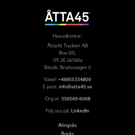
Huvudkontor:
Åtta45 Tryckeri AB
Box 515,
175 26 Järfälla
Besök: Bruttovägen 11
Växel:
+46855334800
E-post:
info@atta45.se
Org.nr:
556569-6068
Följ oss på:
LinkedIn
Alingsås
Borås